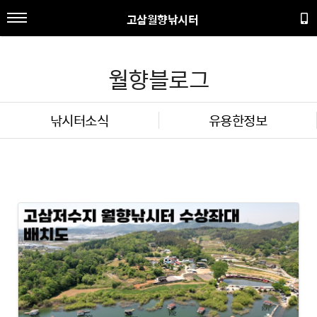
고삼월향낚시터
월향블로그
낚시터소식
유용한정보