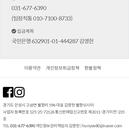
031-677-6390
(팀장직통 010-7100-8733)
입금계좌
국민은행 632901-01-444287 김영헌
이용약관
개인정보취급정책
환불정책
경기도 안성시 고삼면 월향리 596 대표 김영헌 월향낚시터
사업자 등록번호 125-25-72126
통신판매업신고번호 제2011-경기이천-235
호
TEL
031-677-6390
개인정보관리책임자 김영헌
| hunyee80@naver.com