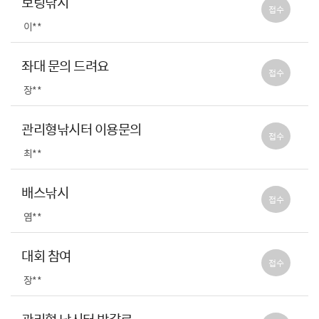
보팅낚시
접수
이**
좌대 문의 드려요
접수
장**
관리형낚시터 이용문의
접수
최**
배스낚시
접수
염**
대회 참여
접수
장**