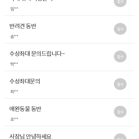
접수
임**
반려견 동반
접수
송**
수상좌대 문의드립니다~
접수
박**
수상좌대문의
접수
최**
애완동물 동반
접수
조**
사장님 안녕하세요