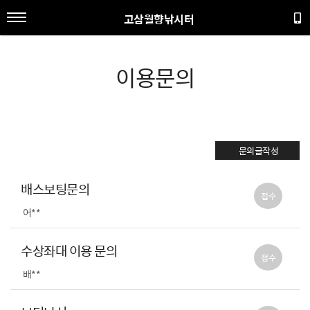
고삼월향낚시터
이용문의
문의글작성
배스보팅문의
접수
어**
수상좌대 이용 문의
접수
배**