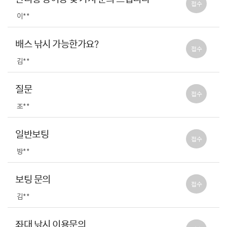
접수
이**
배스 낚시 가능한가요?
접수
김**
질문
접수
조**
일반보팅
접수
방**
보팅 문의
접수
김**
좌대 낚시 이용문의